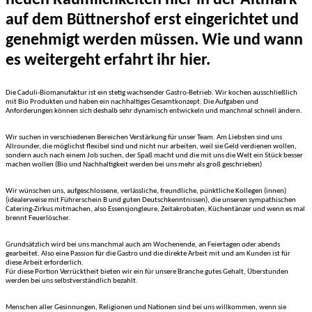
auf dem Büttnershof erst eingerichtet und
genehmigt werden müssen. Wie und wann
es weitergeht erfahrt ihr hier.
Die Caduli-Biomanufaktur ist ein stetig wachsender Gastro-Betrieb. Wir kochen ausschließlich
mit Bio Produkten und haben ein nachhaltiges Gesamtkonzept. Die Aufgaben und
Anforderungen können sich deshalb sehr dynamisch entwickeln und manchmal schnell ändern.
Wir suchen in verschiedenen Bereichen Verstärkung für unser Team. Am Liebsten sind uns
Allrounder, die möglichst flexibel sind und nicht nur arbeiten, weil sie Geld verdienen wollen,
sondern auch nach einem Job suchen, der Spaß macht und die mit uns die Welt ein Stück besser
machen wollen (Bio und Nachhaltigkeit werden bei uns mehr als groß geschrieben)
Wir wünschen uns, aufgeschlossene, verlässliche, freundliche, pünktliche Kollegen (innen)
(idealerweise mit Führerschein B und guten Deutschkenntnissen), die unseren sympathischen
Catering-Zirkus mitmachen, also Essensjongleure, Zeitakrobaten, Küchentänzer und wenn es mal
brennt Feuerlöscher.
Grundsätzlich wird bei uns manchmal auch am Wochenende, an Feiertagen oder abends
gearbeitet. Also eine Passion für die Gastro und die direkte Arbeit mit und am Kunden ist für
diese Arbeit erforderlich.
Für diese Portion Verrücktheit bieten wir ein für unsere Branche gutes Gehalt, Überstunden
werden bei uns selbstverständlich bezahlt.
Menschen aller Gesinnungen, Religionen und Nationen sind bei uns willkommen, wenn sie