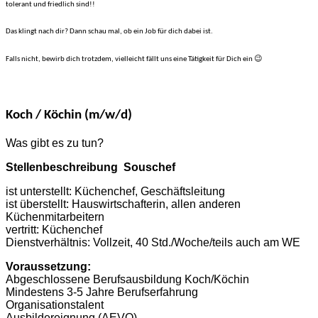
tolerant und friedlich sind!!
Das klingt nach dir? Dann schau mal, ob ein Job für dich dabei ist.
Falls nicht, bewirb dich trotzdem, vielleicht fällt uns eine Tätigkeit für Dich ein 😉
Koch / Köchin (m/w/d)
Was gibt es zu tun?
Stellenbeschreibung Souschef
ist unterstellt: Küchenchef, Geschäftsleitung
ist überstellt: Hauswirtschafterin, allen anderen
Küchenmitarbeitern
vertritt: Küchenchef
Dienstverhältnis: Vollzeit, 40 Std./Woche/teils auch am WE
Voraussetzung:
Abgeschlossene Berufsausbildung Koch/Köchin
Mindestens 3-5 Jahre Berufserfahrung
Organisationstalent
Ausbildereignung (AEVO)